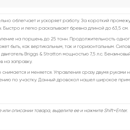
льно облегчает и ускоряет работу. За короткий проме
 Быстро и легко раскалывает бревна длиной до 63,5 см.
вление на поршень до 25 тонн. Продолжительность одно
ет быть, как вертикальным, так и горизонтальным. Сило
игатель Briggs & Stratton мощностью 7,5 л.с. Бензиновый
в на заправку.
снимается и меняется. Управления сразу двумя руками н
нию по участку. Данный дровокол нашел широкое прим
или описании товара, выделите ее и нажмите Shift+Enter.