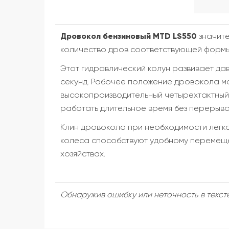
Дровокол бензиновый MTD LS550
значите
количество дров соответствующей формы.
Этот гидравлический колун развивает да
секунд. Рабочее положение дровокола мож
высокопроизводительный четырехтактный дв
работать длительное время без перерыво
Клин дровокола при необходимости легко 
колеса способствуют удобному перемеще
хозяйствах.
Обнаружив ошибку или неточность в тексте 