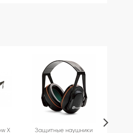
ow X
Защитные наушники
Ма