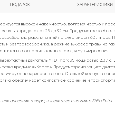
ПОДАРОК
ХАРАКТЕРИСТИКИ
теризуется высокой надежностью, долговечностью и про
о менять в пределах от 28 до 92 мм. Предусмотрено 6 по
равосборник, рассчитанный на вместимость 60 литров. 
ть и без травосборника, в режиме выброса травы на газ
лнительно оснастить комплектом для мульчирования.
ырехтактный двигатель MTD Thorx 35 мощностью 2,3 л.с.
чество вредных выбросов. Предусмотрена защита двигат
травмируют поверхность газона. Стальной корпус газон
коятка обеспечивает компактное хранение и транспорти
или описании товара, выделите ее и нажмите Shift+Enter.