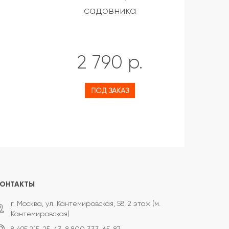
MTD 
садовника
2 790 р.
ПОД ЗАКАЗ
КОНТАКТЫ
г. Москва, ул. Кантемировская, 58, 2 этаж (м.
Кантемировская)
8 495 215-25-43,
8 800 333-65-87