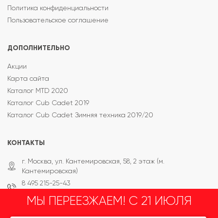
Политика конфиденциальности
Пользовательское соглашение
ДОПОЛНИТЕЛЬНО
Акции
Карта сайта
Каталог MTD 2020
Каталог Cub Cadet 2019
Каталог Cub Cadet Зимняя техника 2019/20
КОНТАКТЫ
г. Москва, ул. Кантемировская, 58, 2 этаж (м.
Кантемировская)
8 495 215-25-43
8 800 333-65-87
МЫ ПЕРЕЕЗЖАЕМ! С 21 ИЮЛЯ
info@mt-tehnika.ru
пн - пт: 10:00 — 20:00
сб - вс: 10:00 — 18:00