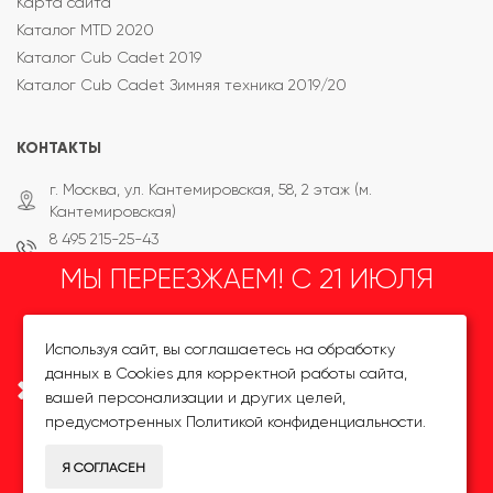
Карта сайта
Каталог MTD 2020
Каталог Cub Cadet 2019
Каталог Cub Cadet Зимняя техника 2019/20
КОНТАКТЫ
г. Москва, ул. Кантемировская, 58, 2 этаж (м.
Кантемировская)
8 495 215-25-43
8 800 333-65-87
МЫ ПЕРЕЕЗЖАЕМ! С 21 ИЮЛЯ
info@mt-tehnika.ru
пн - пт: 10:00 — 20:00
сб - вс: 10:00 — 18:00
МАГАЗИН БУДЕТ РАБОТАТЬ
Используя сайт, вы соглашаетесь на обработку
данных в Cookies для корректной работы сайта,
ПО НОВОМУ АДРЕСУ.
вашей персонализации и других целей,
Официальный дилер Yard Fox, Cub Cadet, WOLF-Garten ©
предусмотренных
Политикой конфиденциальности
.
2010 - 2026
ПОДРОБНАЯ ИНФОРМАЦИЯ
Я СОГЛАСЕН