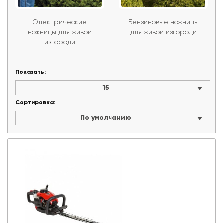
Элек­три­чес­кие
Бен­зи­новые ножницы
ножницы для живой
для живой из­го­роди
из­го­роди
Показать:
15
Сортировка:
По умолчанию