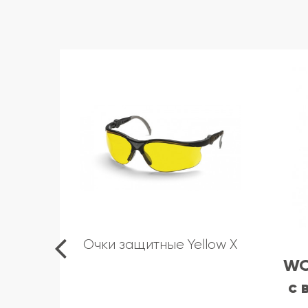
Очки защитные Yellow X
WO
с 