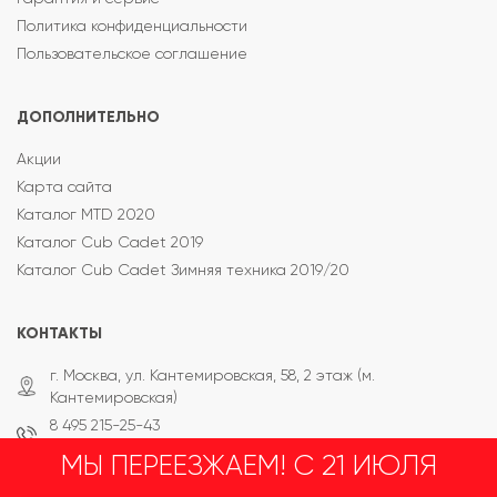
Политика конфиденциальности
Пользовательское соглашение
ДОПОЛНИТЕЛЬНО
Акции
Карта сайта
Каталог MTD 2020
Каталог Cub Cadet 2019
Каталог Cub Cadet Зимняя техника 2019/20
КОНТАКТЫ
г. Москва, ул. Кантемировская, 58, 2 этаж (м.
Кантемировская)
8 495 215-25-43
8 800 333-65-87
МЫ ПЕРЕЕЗЖАЕМ! С 21 ИЮЛЯ
info@mt-tehnika.ru