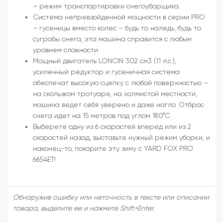
– режим транспортировки снегоуборщика.
Система непревзойденной мощности в серии PRO
– гусеницы вместо колес – будь то наледь, будь то
сугробы снега, эта машина справится с любым
уровнем сложности.
Мощный двигатель LONCIN 302 см3 (11 л.с.),
усиленный редуктор и гусеничная система
обеспечат высокую сцепку с любой поверхностью –
на скользком тротуаре, на холмистой местности,
машина ведет себя уверено и даже нагло. Отброс
снега идет на 15 метров под углом 180°C.
Выберете одну из 6 скоростей вперед или из 2
скоростей назад, выставьте нужный режим уборки, и
наконец-то, покорите эту зиму с YARD FOX PRO
6654ET!
Обнаружив ошибку или неточность в тексте или описании
товара, выделите ее и нажмите Shift+Enter.