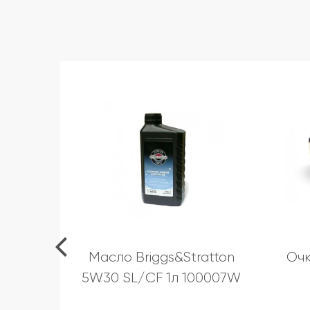
Масло Briggs&Stratton
Очк
5W30 SL/CF 1л 100007W