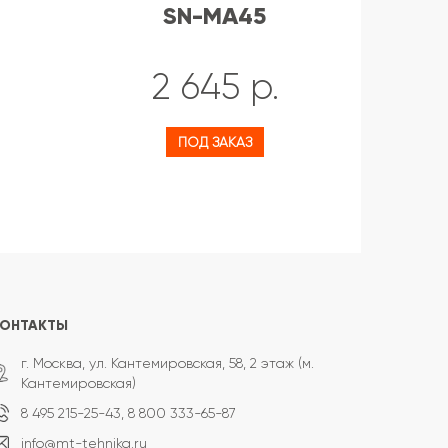
SN-MA45
с 
MA
2 645 р.
ПОД ЗАКАЗ
КОНТАКТЫ
г. Москва, ул. Кантемировская, 58, 2 этаж (м.
Кантемировская)
8 495 215-25-43,
8 800 333-65-87
info@mt-tehnika.ru