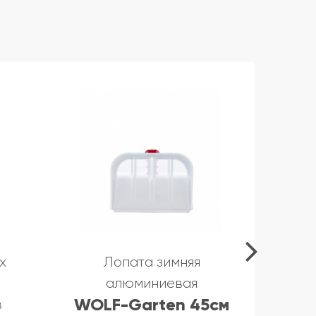
х
Лопата зимняя
алюминиевая
WOLF-Garten 45см
WOL
в