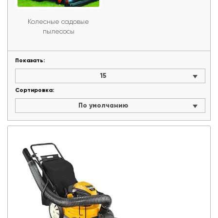
Колесные садовые
пы­лесо­сы
Показать:
15
Сортировка:
По умолчанию